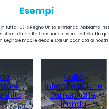
Esempi
in tutta l’UE, il Regno Unito e l’Irlanda. Abbiamo insta
istemi di ripetitori possono essere installati in qua
 segnale mobile debole. Dai un’occhiata ai nostri
no
Unità
sore,
infermieristiche
 Unito
comunitarie,
Irlanda