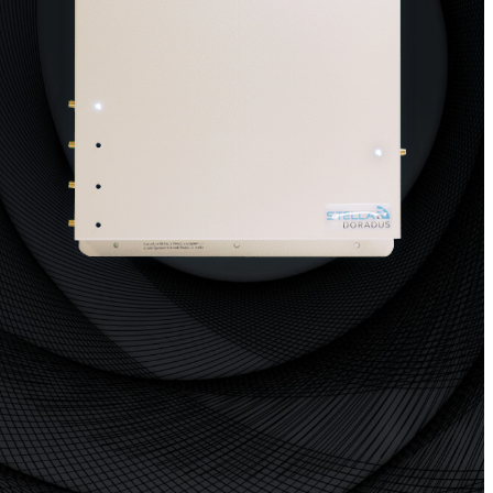
ner
Shark
allazione
Analizzatore professionale di
segnale