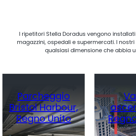
I ripetitori Stella Doradus vengono installati 
magazzini, ospedali e supermercati. I nostri s
qualsiasi dimensione che abbia un
Parcheggio
Va
Bristol Harbour,
ascen
Regno Unito
Regno