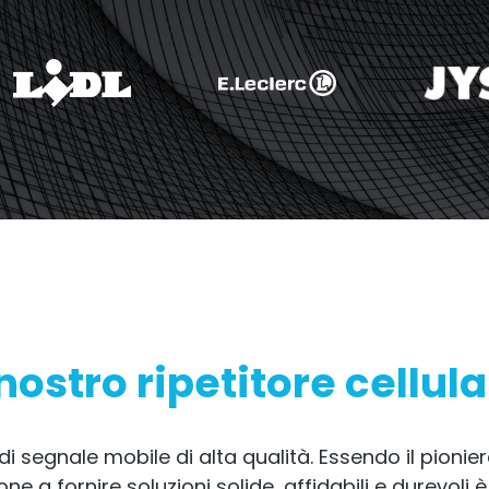
RouterA
no Unito e Irlanda.
etitore commerciale
Amplificazione del
verso il route
All Products
 nostro ripetitore cellul
i segnale mobile di alta qualità. Essendo il pioniere
ne a fornire soluzioni solide, affidabili e durevoli 