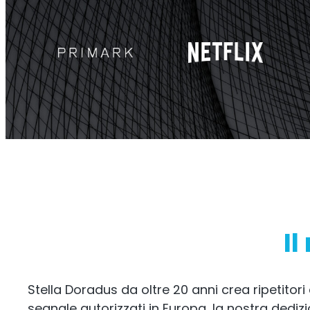
Sentinel
Reg
Rip
Monitor del rumore del segnale
in uplink.
Il
Stella Doradus da oltre 20 anni crea ripetitori d
segnale autorizzati in Europa, la nostra dedizio