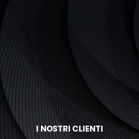
StellaPlan
ore singolo. Ripetitore
commerciale
Pianificatore di inst
online
I NOSTRI CLIENTI
petitore OCTO