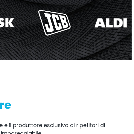
mp
StellaControl
 segnale
Monitoraggio remoto
r.
are
 e il produttore esclusivo di ripetitori di
è impareggiabile.