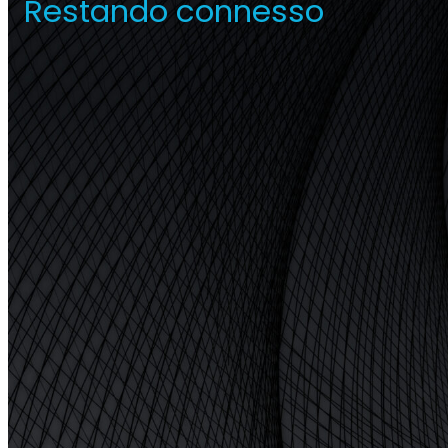
Restando connesso
Ripetitore Titan
Operat
Ripetitore commerciale
multioperatore
Ri