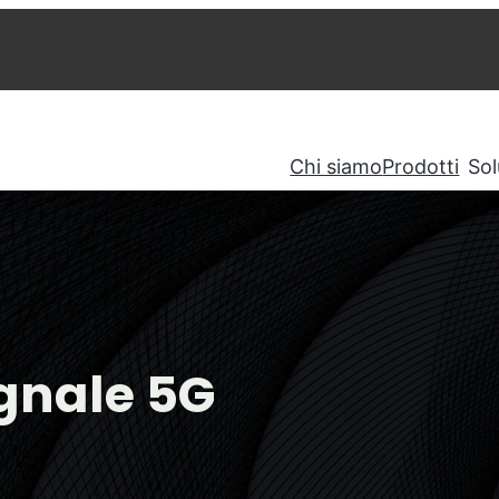
Chi siamo
Prodotti
Sol
egnale 5G
petitore OS6