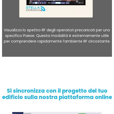
RouterAmp
Visualizza lo spettro RF degli operatori precaricati per uno
specifico Paese. Questa modalità è estremamente utile
Amplificazione del segnale verso il router.
per comprendere rapidamente l’ambiente RF circostante.
Si sincronizza con il progetto del tuo
edificio sulla nostra piattaforma online
StellaControl