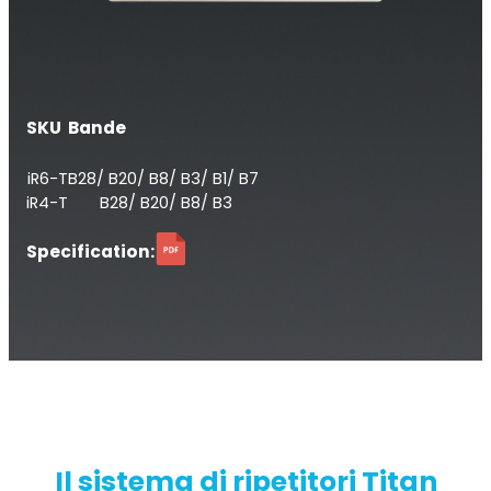
SKU
Bande
iR6-T
B28/ B20/ B8/ B3/ B1/ B7
StellaPlanner
iR4-T
B28/ B20/ B8/ B3
Pianificatore di installazione online
Specification:
Il sistema di ripetitori Titan