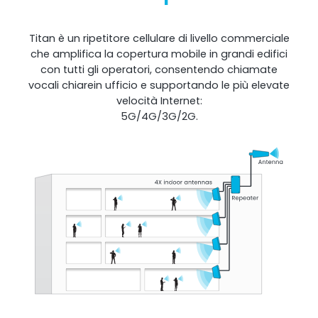
Shark
Titan è un ripetitore cellulare di livello commerciale
che amplifica la copertura mobile in grandi edifici
Analizzatore professionale di segnale
con tutti gli operatori, consentendo chiamate
vocali chiarein ufficio e supportando le più elevate
velocità Internet:
5G/4G/3G/2G.
Sentinel
Monitor del rumore del segnale in uplink.