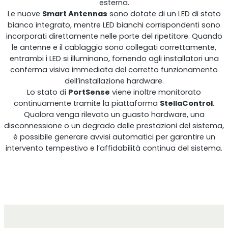
esterna.
Le nuove
Smart Antennas
sono dotate di un LED di stato
bianco integrato, mentre LED bianchi corrispondenti sono
incorporati direttamente nelle porte del ripetitore. Quando
le antenne e il cablaggio sono collegati correttamente,
RouterAmp
entrambi i LED si illuminano, fornendo agli installatori una
conferma visiva immediata del corretto funzionamento
Amplificazione del segnale verso il router.
dell’installazione hardware.
Lo stato di
PortSense
viene inoltre monitorato
continuamente tramite la piattaforma
StellaControl
.
Qualora venga rilevato un guasto hardware, una
disconnessione o un degrado delle prestazioni del sistema,
è possibile generare avvisi automatici per garantire un
intervento tempestivo e l’affidabilità continua del sistema.
StellaControl