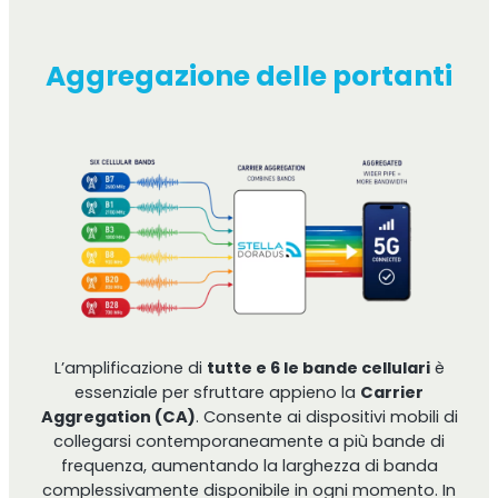
Monitoraggio remoto
Aggregazione delle portanti
All Products
L’amplificazione di
tutte e 6 le bande cellulari
è
essenziale per sfruttare appieno la
Carrier
Aggregation (CA)
. Consente ai dispositivi mobili di
collegarsi contemporaneamente a più bande di
frequenza, aumentando la larghezza di banda
complessivamente disponibile in ogni momento. In