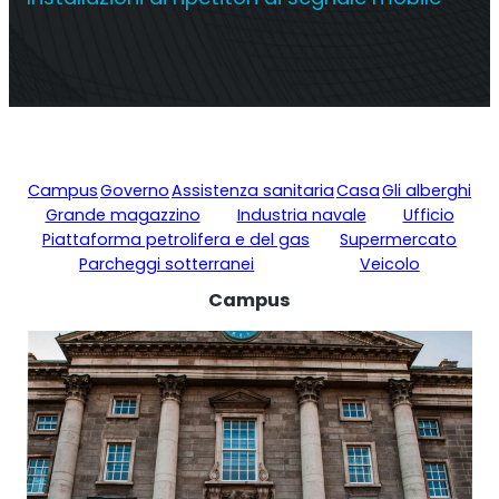
Ripetitore commerciale multioperatore
Campus
Governo
Assistenza sanitaria
Casa
Gli alberghi
Grande magazzino
Industria navale
Ufficio
Piattaforma petrolifera e del gas
Supermercato
Parcheggi sotterranei
Veicolo
Campus
Ripetitore OS6
Operatore singolo. Ripetitore commerciale