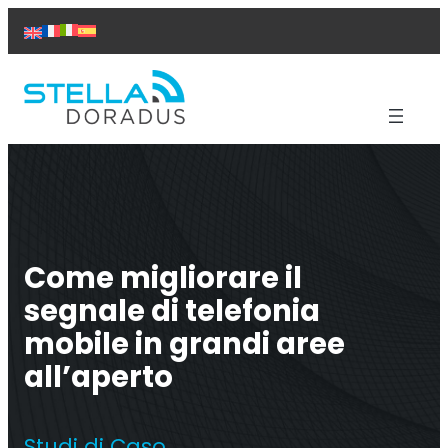
Vai
al
contenuto
Prodotti
Assistenza
Soluzioni
Studi di caso
Come migliorare il
Chi siamo
Contattaci
segnale di telefonia
mobile in grandi aree
all’aperto
Ripetitore Titan
Studi di Caso