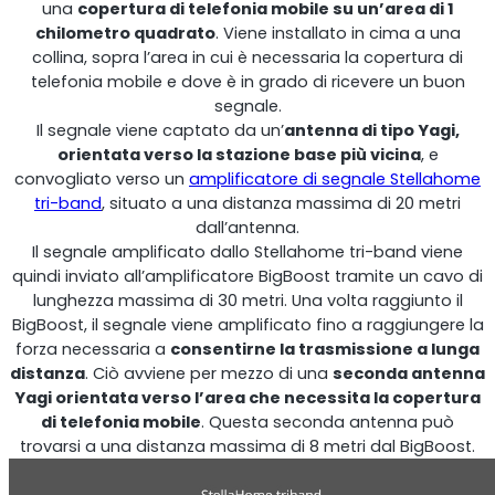
una
copertura di telefonia mobile su un’area di 1
chilometro quadrato
. Viene installato in cima a una
Shark
collina, sopra l’area in cui è necessaria la copertura di
telefonia mobile e dove è in grado di ricevere un buon
Analizzatore professionale di segnale
segnale.
Il segnale viene captato da un’
antenna di tipo Yagi,
orientata verso la stazione base più vicina
, e
convogliato verso un
amplificatore di segnale Stellahome
tri-band
, situato a una distanza massima di 20 metri
dall’antenna.
Il segnale amplificato dallo Stellahome tri-band viene
quindi inviato all’amplificatore BigBoost tramite un cavo di
lunghezza massima di 30 metri. Una volta raggiunto il
BigBoost, il segnale viene amplificato fino a raggiungere la
forza necessaria a
consentirne la trasmissione a lunga
distanza
. Ciò avviene per mezzo di una
seconda antenna
Sentinel
Yagi orientata verso l’area che necessita la copertura
di telefonia mobile
. Questa seconda antenna può
trovarsi a una distanza massima di 8 metri dal BigBoost.
Monitor del rumore del segnale in uplink.