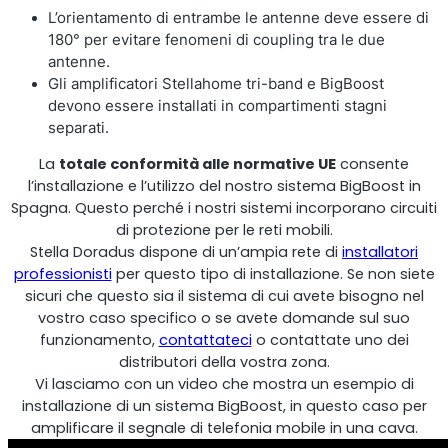
L’orientamento di entrambe le antenne deve essere di
180° per evitare fenomeni di coupling tra le due
antenne.
Gli amplificatori Stellahome tri-band e BigBoost
RouterAmp
devono essere installati in compartimenti stagni
separati.
Amplificazione del segnale verso il router.
La
totale conformità alle normative UE
consente
l’installazione e l’utilizzo del nostro sistema BigBoost in
Spagna. Questo perché i nostri sistemi incorporano circuiti
di protezione per le reti mobili.
Stella Doradus dispone di un’ampia rete di
installatori
professionisti
per questo tipo di installazione. Se non siete
sicuri che questo sia il sistema di cui avete bisogno nel
vostro caso specifico o se avete domande sul suo
funzionamento,
contattateci
o contattate uno dei
distributori della vostra zona.
Vi lasciamo con un video che mostra un esempio di
installazione di un sistema BigBoost, in questo caso per
StellaControl
amplificare il segnale di telefonia mobile in una cava.