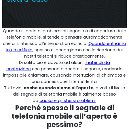
Ripetitore commerciale multioperatore
Quando si parla di problemi di segnale o di copertura della
telefonia mobile, si tende a pensare automaticamente
che ci si riferisca all’interno di un edificio.
Quando entriamo
in un edificio
, spesso ci accorgiamo che la ricezione dei
nostri telefoni si riduce drasticamente.
Di solito ciò è dovuto ad alcuni
materiali da
costruzione
che possono bloccare il segnale, rendendo
impossibile chiamare, causando interruzioni di chiamata e
una connessione Internet lenta.
Tuttavia,
anche quando siamo all’aperto
, a volte il livello
Ripetitore OS6
del segnale di telefonia mobile è talmente basso
da
causare gli stessi problemi
.
Operatore singolo. Ripetitore commerciale
Perché spesso il segnale di
telefonia mobile all’aperto è
pessimo?