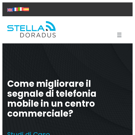
Vai
al
contenuto
Prodotti
Assistenza
Soluzioni
Studi di caso
Come migliorare il
Chi siamo
Contattaci
segnale di telefonia
mobile in un centro
commerciale?
Ripetitore Titan
Studi di Caso