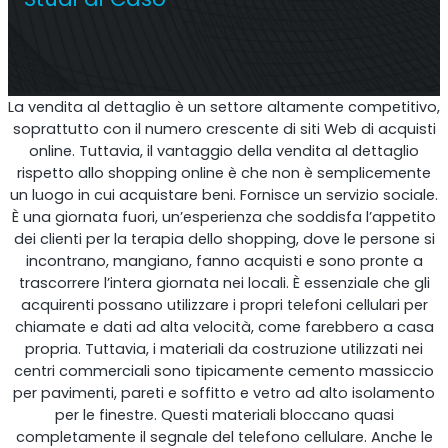
Ripetitore commerciale multioperatore
La vendita al dettaglio è un settore altamente competitivo,
soprattutto con il numero crescente di siti Web di acquisti
online. Tuttavia, il vantaggio della vendita al dettaglio
rispetto allo shopping online è che non è semplicemente
un luogo in cui acquistare beni. Fornisce un servizio sociale.
È una giornata fuori, un’esperienza che soddisfa l’appetito
dei clienti per la terapia dello shopping, dove le persone si
incontrano, mangiano, fanno acquisti e sono pronte a
trascorrere l’intera giornata nei locali. È essenziale che gli
acquirenti possano utilizzare i propri telefoni cellulari per
Ripetitore OS6
chiamate e dati ad alta velocità, come farebbero a casa
propria. Tuttavia, i materiali da costruzione utilizzati nei
Operatore singolo. Ripetitore commerciale
centri commerciali sono tipicamente cemento massiccio
per pavimenti, pareti e soffitto e vetro ad alto isolamento
per le finestre. Questi materiali bloccano quasi
completamente il segnale del telefono cellulare. Anche le