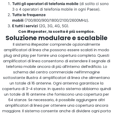
Tutti gli operatori di telefonia mobile
(di solito ci sono
Monitoraggio remoto
3 o 4 operatori di telefonia mobile in ogni Paese).
Tutte le frequenze
All Products
mobili
(700/800/900/1800/2100/2600MHz).
E tutti i servizi
(2G, 3G, 4G, 5G).
Con iRepeater, la scelta è più semplice.
Soluzione modulare e scalabile
Il sistema iRepeater comprende opzionalmente
amplificatori di linea che possono essere scalati in modo
plug and play per fornire una copertura completa. Questi
amplificatori di linea consentono di estendere il segnale di
telefonia mobile ancora di più all’interno dell’edificio. Lo
schema del centro commerciale nell’immagine
sottostante illustra 4 amplificatori di linea che alimentano
un totale di 16 antenne. Ogni antenna garantisce la
copertura di 3-4 stanze. In questo sistema abbiamo quindi
un totale di 16 antenne che forniscono una copertura per
64 stanze. Se necessario, è possibile aggiungere altri
amplificatori di linea per ottenere una copertura ancora
maggiore. Il sistema consente anche di dividere ogni porta