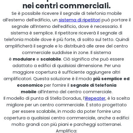
nei centri commerciali.
Se è possibile ricevere il segnale di telefonia mobile
all’esterno dell’edificio, un
sistema di ripetitori
può portare il
segnale all’interno dell’edificio, dove è necessario. Il
RouterAmp
sistema è semplice. Il ripetitore riceverà il segnale di
telefonia mobile dove è più forte, di solito sul tetto. Quindi
Amplificazione del segnale verso il router.
amplificherà il segnale e lo distribuirà alle aree del centro
commerciale suddivise in zone. Il sistema
è
modulare
e
scalabile
. Ciò significa che può essere
adattato a edifici di qualsiasi dimensione. Per una
maggiore copertura è sufficiente aggiungere altri
amplificatori. Questa soluzione è il modo
più semplice
ed
economico
per fornire il
segnale di telefonia
mobile
all’interno del centro commerciale.
Il modello di punta di Stella Doradus, l’
iRepeater
, è la scelta
migliore per un centro commerciale. È stato progettato
per essere scalabile, in modo da poter fornire una
copertura a qualsiasi centro commerciale, anche a edifici
molto grandi con più piani e parcheggi sotterranei.
StellaControl
Amplifica: