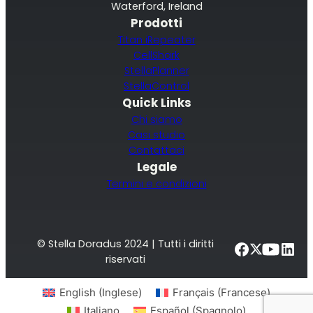
Waterford, Ireland
Prodotti
Titan iRepeater
CellShark
StellaPlanner
StellaControl
Quick Links
Chi siamo
Casi studio
Contattaci
Legale
Termini e condizioni
© Stella Doradus 2024 | Tutti i diritti
riservati
English
(
Inglese
)
Français
(
Francese
)
Italiano
Español
(
Spagnolo
)