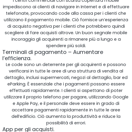
I centri commerciali con scarsa copertura mobile
impediscono ai clienti di navigare in Internet e di effettuare
telefonate, provocando code alla cassa per i clienti che
Shark
utilizzano il pagamento mobile. Ciò fornisce un’esperienza
di acquisto negativa per i clienti che potrebbero quindi
Analizzatore professionale di segnale
scegliere di fare acquisti altrove. Un buon segnale mobile
incoraggia gli acquirenti a rimanere più a lungo e a
spendere più soldi.
Terminali di pagamento – Aumentare
l’efficienza.
Le code sono un deterrente per gli acquirenti e possono
verificarsi in tutte le aree di una struttura di vendita al
dettaglio, inclusi supermercati, negozi al dettaglio, bar ed
eParking. È essenziale che i pagamenti possano essere
effettuati rapidamente. I clienti si aspettano di poter
utilizzare il proprio telefono per pagare, utilizzando Google
e Apple Pay, e il personale deve essere in grado di
Sentinel
accettare pagamenti rapidamente in tutte le aree
dell’edificio. Ciò aumenta la produttività e riduce la
Monitor del rumore del segnale in uplink.
possibilità di errori.
App per gli acquisti.