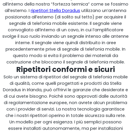
all’interno della nostra “fortezza termica” come se fossimo
all’esterno. I
ripetitori Stella Doradus
utilizzano un’antenna
posizionata all’esterno (di solito sul tetto) per acquisire il
segnale di telefonia mobile esistente. Il segnale viene
convogliato all’interno di un cavo, in cui l’amplificatore
RouterAmp
svolge il suo ruolo inviando un segnale intenso alle antenne
interne. Il segnale viene quindi distribuito in aree
Amplificazione del segnale verso il router.
precedentemente prive di segnale di telefonia mobile. In
questo modo si evita il problema dei materiali da
costruzione che bloccano il segnale di telefonia mobile.
Ripetitori conformi e sicuri
Solo un sistema di ripetitori del segnale di telefonia mobile
di qualità, come quelli progettati e prodotti da Stella
Doradus in Irlanda, può offrirvi le garanzie che desiderate e
di cui avete bisogno. Poiché sono approvati dalle autorità
di regolamentazione europee, non avrete alcun problema
con i provider di servizi. La nostra tecnologia garantisce
che i nostri ripetitori operino in totale sicurezza sulla rete.
Un modello per ogni esigenza. I più semplici possono
StellaControl
essere installati autonomamente, ma per installazioni