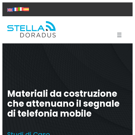
Vai
al
contenuto
Prodotti
Assistenza
Soluzioni
Studi di caso
Chi siamo
Contattaci
Materiali da costruzione
che attenuano il segnale
di telefonia mobile
Ripetitore Titan
Studi di Caso