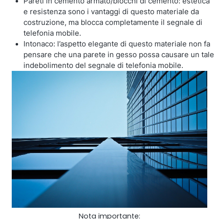
Pareti in cemento armato/blocchi di cemento: estetica
e resistenza sono i vantaggi di questo materiale da
Shark
costruzione, ma blocca completamente il segnale di
telefonia mobile.
Intonaco: l’aspetto elegante di questo materiale non fa
Analizzatore professionale di segnale
pensare che una parete in gesso possa causare un tale
indebolimento del segnale di telefonia mobile.
Sentinel
Monitor del rumore del segnale in uplink.
Nota importante: