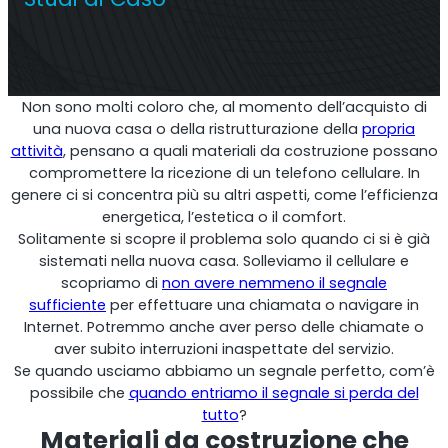
Ripetitore commerciale multioperatore
Non sono molti coloro che, al momento dell’acquisto di
una nuova casa o della ristrutturazione della
propria
attività
, pensano a quali materiali da costruzione possano
compromettere la ricezione di un telefono cellulare. In
genere ci si concentra più su altri aspetti, come l’efficienza
energetica, l’estetica o il comfort.
Solitamente si scopre il problema solo quando ci si è già
sistemati nella nuova casa. Solleviamo il cellulare e
scopriamo di
non avere nemmeno il segnale
sufficiente
per effettuare una chiamata o navigare in
Ripetitore OS6
Internet. Potremmo anche aver perso delle chiamate o
aver subito interruzioni inaspettate del servizio.
Operatore singolo. Ripetitore commerciale
Se quando usciamo abbiamo un segnale perfetto, com’è
possibile che
quando entriamo il segnale si perda del
tutto
?
Materiali da costruzione che