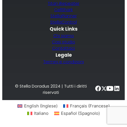
Titan iRepeater
CellShark
StellaPlanner
StellaControl
Quick Links
Chi siamo
Casi studio
Contattaci
Legale
Termini e condizioni
© Stella Doradus 2024 | Tutti i diritti
riservati
English
(
Inglese
)
Français
(
Francese
)
Italiano
Español
(
Spagnolo
)