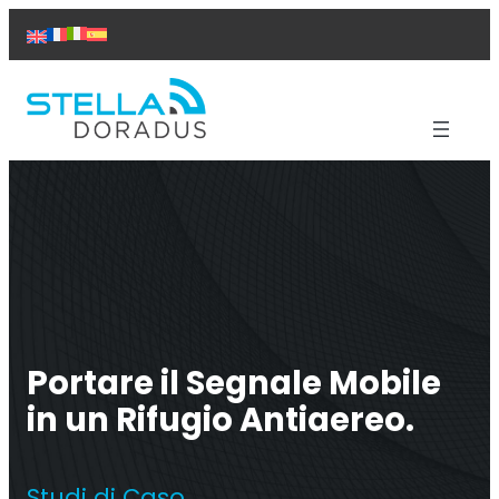
Vai
al
contenuto
Prodotti
Assistenza
Soluzioni
Studi di caso
Chi siamo
Contattaci
Portare il Segnale Mobile
in un Rifugio Antiaereo.
Ripetitore Titan
Studi di Caso