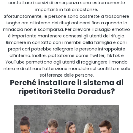
contattare i servizi di emergenza sono estremamente
importanti in tali circostanze.
Shark
Sfortunatamente, le persone sono costrette a trascorrere
lunghe ore all’interno dei rifugi antiaerei fino a quando la
Analizzatore professionale di segnale
minaccia non è scomparsa. Per alleviare il disagio emotivo
è importante mantenere connessi gli utenti del rifugio.
Rimanere in contatto con i membri della famiglia e con i
propri cari potrebbe rallegrare le persone intrappolate
all’interno. Inoltre, piattaforme come Twitter, TikTok e
YouTube permettono agli utenti di raggiungere il mondo
intero e di attirare l’attenzione mondiale sul conflitto e sulle
sofferenze delle persone.
Perché installare il sistema di
ripetitori Stella Doradus?
Sentinel
Monitor del rumore del segnale in uplink.