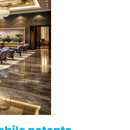
mp
StellaControl
 segnale
Monitoraggio remoto
r.