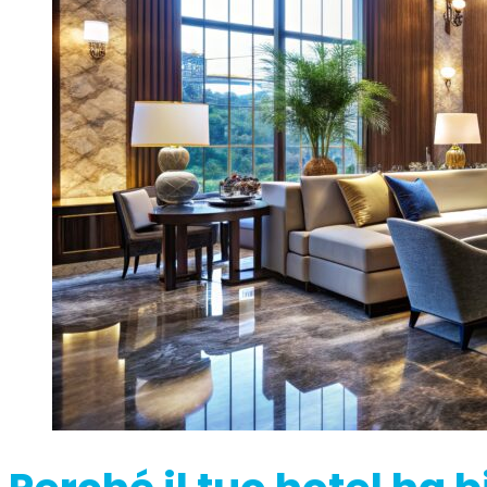
Sentinel
Reg
Rip
Monitor del rumore del segnale
in uplink.