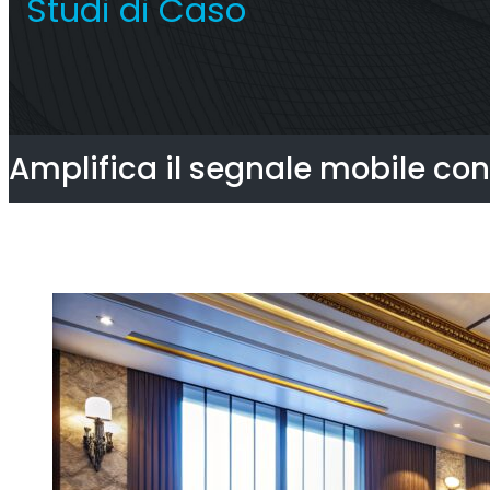
Studi di Caso
Ripetitore Titan
Operat
Ripetitore commerciale
Amplifica il segnale mobile con
multioperatore
Ri