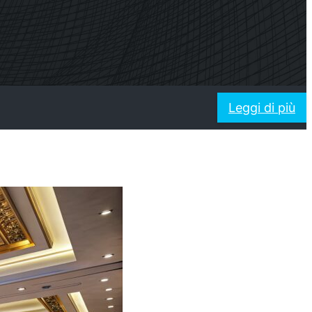
ner
Shark
allazione
Analizzatore professionale di
segnale
Leggi di più