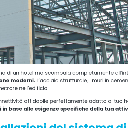
erno di un hotel ma scompaia completamente all’int
ione moderni.
L’acciaio strutturale, i muri in cemen
trare nell’edificio.
nnettività affidabile perfettamente adatta al tuo h
i in base alle esigenze specifiche della tua attiv
allazioni del sistema di 