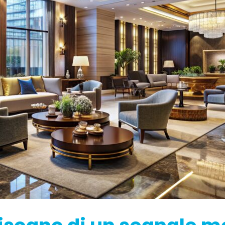
RouterA
no Unito e Irlanda.
etitore commerciale
Amplificazione del
verso il route
All Products