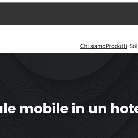
Chi siamo
Prodotti
Sol
ale mobile in un hot
petitore OS6