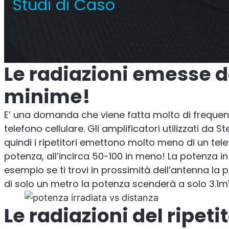
Studi di Caso
Ripetitore Titan
Operat
Ripetitore commerciale
Le radiazioni emesse d
multioperatore
minime!
E’ una domanda che viene fatta molto di frequent
telefono cellulare. Gli amplificatori utilizzati da 
quindi i ripetitori emettono molto meno di un te
potenza, all’incirca 50-100 in meno! La potenza in
esempio se ti trovi in prossimità dell’antenna la p
di solo un metro la potenza scenderà a solo 3.1
Le radiazioni del ripet
Ri