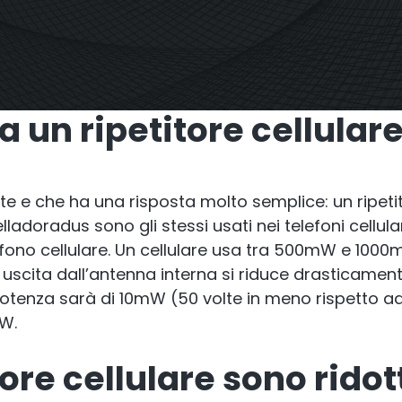
StellaPlan
ore singolo. Ripetitore
commerciale
Pianificatore di inst
a un ripetitore cellula
online
e e che ha una risposta molto semplice: un ripeti
Stelladoradus sono gli stessi usati nei telefoni cell
lefono cellulare. Un cellulare usa tra 500mW e 10
 uscita dall’antenna interna si riduce drasticament
otenza sarà di 10mW (50 volte in meno rispetto ad un 
mW.
itore cellulare sono rido
petitore OCTO