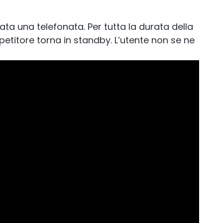
mp
StellaControl
ata una telefonata. Per tutta la durata della
ipetitore torna in standby. L’utente non se ne
 segnale
Monitoraggio remoto
r.