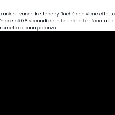
RouterA
ca unica: vanno in standby finchè non viene effettu
no Unito e Irlanda.
opo soli 0.8 secondi dalla fine della telefonata il r
etitore commerciale
on emette alcuna potenza.
Amplificazione del
verso il route
All Products