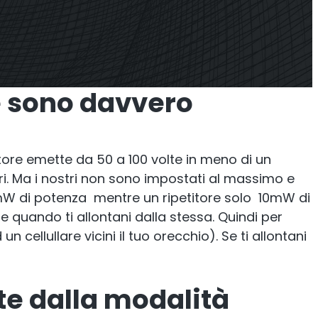
ner
Shark
allazione
Analizzatore professionale di
re sono davvero
segnale
tore emette da 50 a 100 volte in meno di un
ulari. Ma i nostri non sono impostati al massimo e
00mW di potenza mentre un ripetitore solo 10mW di
e quando ti allontani dalla stessa. Quindi per
cellullare vicini il tuo orecchio). Se ti allontani
tte dalla modalità