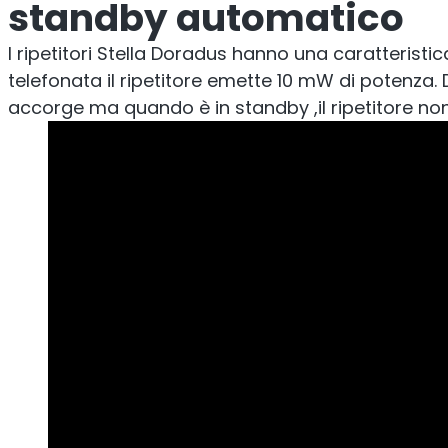
standby automatico
Sentinel
I ripetitori Stella Doradus hanno una caratteristi
Reg
telefonata il ripetitore emette 10 mW di potenza. D
Rip
accorge ma quando è in standby ,il ripetitore n
Monitor del rumore del segnale
in uplink.