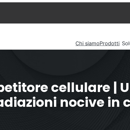
Chi siamo
Prodotti
Sol
etitore cellulare | U
adiazioni nocive in
petitore OS6