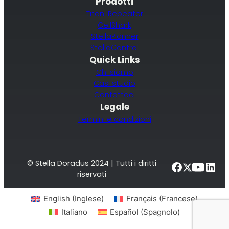
Prodotti
Titan iRepeater
CellShark
StellaPlanner
StellaControl
Quick Links
Chi siamo
Casi studio
Contattaci
Legale
Termini e condizioni
© Stella Doradus 2024 | Tutti i diritti
riservati
English
(
Inglese
)
Français
(
Francese
)
Italiano
Español
(
Spagnolo
)