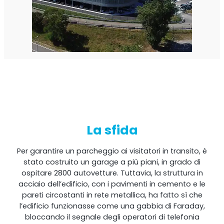
Shark
Analizzatore professionale di segnale
La sfida
Per garantire un parcheggio ai visitatori in transito, è
stato costruito un garage a più piani, in grado di
ospitare 2800 autovetture. Tuttavia, la struttura in
Sentinel
acciaio dell’edificio, con i pavimenti in cemento e le
pareti circostanti in rete metallica, ha fatto sì che
Monitor del rumore del segnale in uplink.
l’edificio funzionasse come una gabbia di Faraday,
bloccando il segnale degli operatori di telefonia