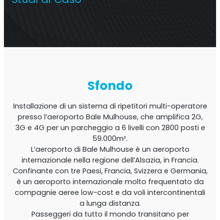
Ripetitore commerciale multioperatore
Sfondo
Installazione di un sistema di ripetitori multi-operatore
presso l’aeroporto Bale Mulhouse, che amplifica 2G,
3G e 4G per un parcheggio a 6 livelli con 2800 posti e
59.000m².
L’aeroporto di Bale Mulhouse è un aeroporto
Ripetitore OS6
internazionale nella regione dell’Alsazia, in Francia.
Confinante con tre Paesi, Francia, Svizzera e Germania,
Operatore singolo. Ripetitore commerciale
è un aeroporto internazionale molto frequentato da
compagnie aeree low-cost e da voli intercontinentali
a lunga distanza.
Passeggeri da tutto il mondo transitano per