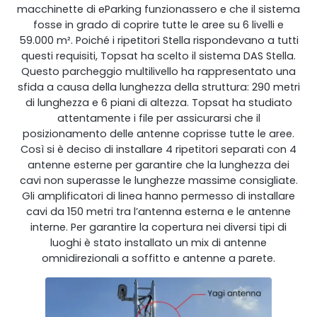
macchinette di eParking funzionassero e che il sistema
Monitoraggio remoto
fosse in grado di coprire tutte le aree su 6 livelli e
59.000 m². Poiché i ripetitori Stella rispondevano a tutti
All Products
questi requisiti, Topsat ha scelto il sistema DAS Stella.
Questo parcheggio multilivello ha rappresentato una
sfida a causa della lunghezza della struttura: 290 metri
di lunghezza e 6 piani di altezza. Topsat ha studiato
attentamente i file per assicurarsi che il
posizionamento delle antenne coprisse tutte le aree.
Così si è deciso di installare 4 ripetitori separati con 4
antenne esterne per garantire che la lunghezza dei
cavi non superasse le lunghezze massime consigliate.
Gli amplificatori di linea hanno permesso di installare
cavi da 150 metri tra l’antenna esterna e le antenne
interne. Per garantire la copertura nei diversi tipi di
luoghi è stato installato un mix di antenne
omnidirezionali a soffitto e antenne a parete.