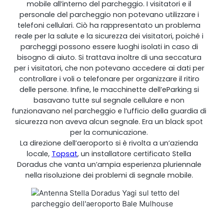
mobile all’interno del parcheggio. I visitatori e il
personale del parcheggio non potevano utilizzare i
telefoni cellulari. Ciò ha rappresentato un problema
reale per la salute e la sicurezza dei visitatori, poiché i
parcheggi possono essere luoghi isolati in caso di
bisogno di aiuto. Si trattava inoltre di una seccatura
per i visitatori, che non potevano accedere ai dati per
controllare i voli o telefonare per organizzare il ritiro
delle persone. Infine, le macchinette dell’eParking si
basavano tutte sul segnale cellulare e non
funzionavano nel parcheggio e l’ufficio della guardia di
Ripetitore OCTO
sicurezza non aveva alcun segnale. Era un black spot
per la comunicazione.
Regno Unito e Irlanda. Ripetitore commerciale
La direzione dell’aeroporto si è rivolta a un’azienda
locale,
Topsat
, un installatore certificato Stella
Doradus che vanta un’ampia esperienza pluriennale
nella risoluzione dei problemi di segnale mobile.