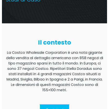
Ripetitore commerciale multioperatore
Il contesto
La Costco Wholesale Corporation è una nota gigante
della vendita al dettaglio americana con 858 negozi di
tipo magazzino sparsi in tutto il mondo. In Europa, ci
sono 37 negozi Costco. Ripetitori Stella Doradus sono
stati installati in 4 grandi magazzini Costco situati a
Ripetitore OS6
Madrid, Siviglia, Bilbao in Spagna e 2 a Parigi, in Francia.
Le dimensioni di questi magazzini Costco sono di
Operatore singolo. Ripetitore commerciale
155×100 metri.