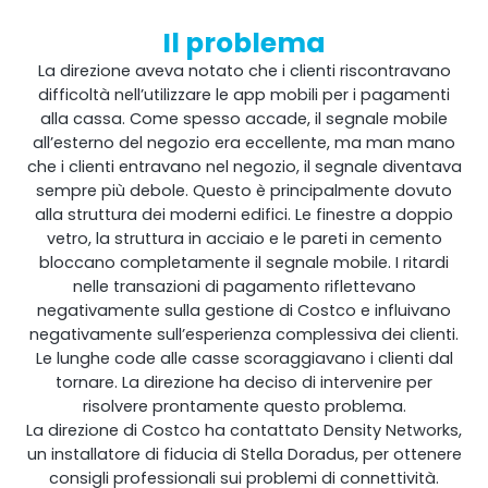
Il problema
Shark
La direzione aveva notato che i clienti riscontravano
difficoltà nell’utilizzare le app mobili per i pagamenti
Analizzatore professionale di segnale
alla cassa. Come spesso accade, il segnale mobile
all’esterno del negozio era eccellente, ma man mano
che i clienti entravano nel negozio, il segnale diventava
sempre più debole. Questo è principalmente dovuto
alla struttura dei moderni edifici. Le finestre a doppio
vetro, la struttura in acciaio e le pareti in cemento
bloccano completamente il segnale mobile. I ritardi
nelle transazioni di pagamento riflettevano
negativamente sulla gestione di Costco e influivano
negativamente sull’esperienza complessiva dei clienti.
Le lunghe code alle casse scoraggiavano i clienti dal
tornare. La direzione ha deciso di intervenire per
Sentinel
risolvere prontamente questo problema.
La direzione di Costco ha contattato Density Networks,
Monitor del rumore del segnale in uplink.
un installatore di fiducia di Stella Doradus, per ottenere
consigli professionali sui problemi di connettività.