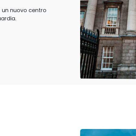
a un nuovo centro
RouterA
uardia.
no Unito e Irlanda.
etitore commerciale
Amplificazione del
verso il route
All Products