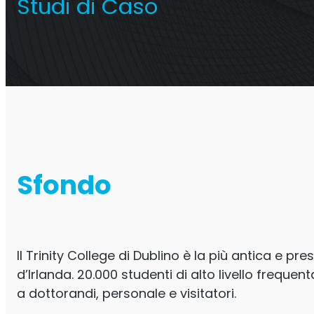
Studi di Caso
Ripetitore Titan
Operat
Ripetitore commerciale
multioperatore
Sfondo
Il Trinity College di Dublino è la più antica e pre
d’Irlanda. 20.000 studenti di alto livello frequen
a dottorandi, personale e visitatori.
Ri