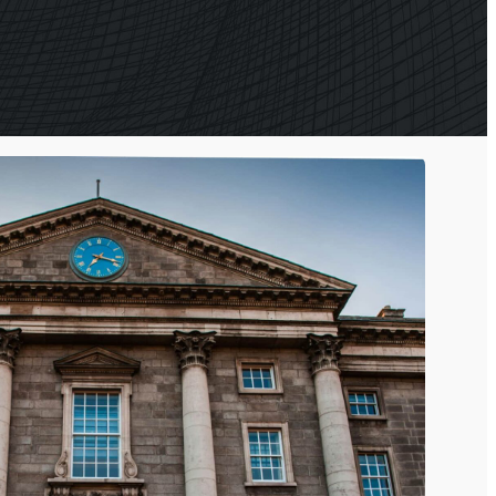
ner
Shark
allazione
Analizzatore professionale di
segnale