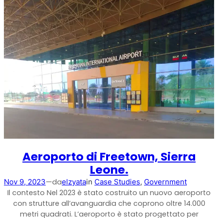
StellaPlanner
Pianificatore di installazione online
Aeroporto di Freetown, Sierra
Leone.
—
da
Nov 9, 2023
elzyata
in
Case Studies
, 
Government
Il contesto Nel 2023 è stato costruito un nuovo aeroporto
con strutture all’avanguardia che coprono oltre 14.000
metri quadrati. L’aeroporto è stato progettato per