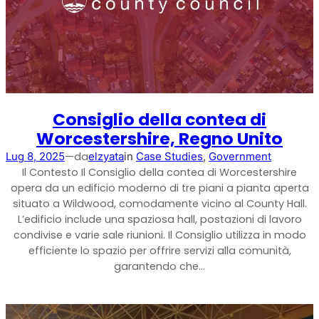
Ripetitore commerciale multioperatore
Consiglio della contea di
Worcestershire, Regno Unito
—
da
Lug 8, 2025
elzyata
in
Case Studies
, 
Government
Il Contesto Il Consiglio della contea di Worcestershire
opera da un edificio moderno di tre piani a pianta aperta
situato a Wildwood, comodamente vicino al County Hall.
L’edificio include una spaziosa hall, postazioni di lavoro
Ripetitore OS6
condivise e varie sale riunioni. Il Consiglio utilizza in modo
efficiente lo spazio per offrire servizi alla comunità,
Operatore singolo. Ripetitore commerciale
garantendo che…