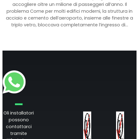
accogliere oltre un milione di passeggeri all’anno. Il
problema Come per molti edifici moderni, la struttura in
Shark
acciaio e cemento dell’aeroporto, insieme alle finestre a
triplo vetro, bloccava completamente l’ingresso di…
Analizzatore professionale di segnale
Sentinel
Gli installatori
possono
Monitor del rumore del segnale in uplink.
contattarci
tramite