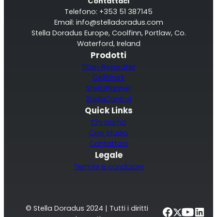
Contattaci
Telefono: +353 51 387145
Email:
info@stelladoradus.com
Stella Doradus Europe, Coolfinn, Portlaw, Co.
Waterford, Ireland
RouterAmp
Prodotti
Titan iRepeater
Amplificazione del segnale verso il router.
CellShark
StellaPlanner
StellaControl
Quick Links
Chi siamo
Casi studio
Contattaci
Legale
Termini e condizioni
StellaControl
© Stella Doradus 2024 | Tutti i diritti