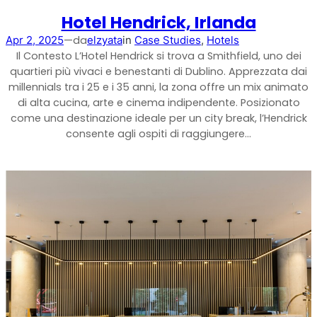
Hotel Hendrick, Irlanda
—
da
Apr 2, 2025
elzyata
in
Case Studies
, 
Hotels
Il Contesto L’Hotel Hendrick si trova a Smithfield, uno dei
quartieri più vivaci e benestanti di Dublino. Apprezzata dai
millennials tra i 25 e i 35 anni, la zona offre un mix animato
di alta cucina, arte e cinema indipendente. Posizionato
come una destinazione ideale per un city break, l’Hendrick
StellaPlanner
consente agli ospiti di raggiungere…
Pianificatore di installazione online