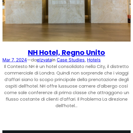
Shark
Analizzatore professionale di segnale
NH Hotel, Regno Unito
—
da
Mar 7, 2024
elzyata
in
Case Studies
, 
Hotels
Il Contesto NH è un hotel consolidato nella City, il distretto
commerciale di Londra. Quindi non sorprende che i viaggi
d’affari siano lo scopo principale della prenotazione degli
ospiti dell’hotel. NH offre lussuose camere d’albergo così
come sale conferenze di prima classe che attraggono un
flusso costante di clienti d’affari. Il Problema La direzione
dell’hotel…
Sentinel
Monitor del rumore del segnale in uplink.