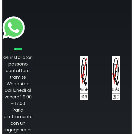
Gli installatori
possono
contattarci
Ripetitore OCTO
tramite
WhatsApp
Regno Unito e Irlanda. Ripetitore commerciale
Dal lunedì al
venerdì, 9:00
– 17:00
Parla
direttamente
con un
ingegnere di