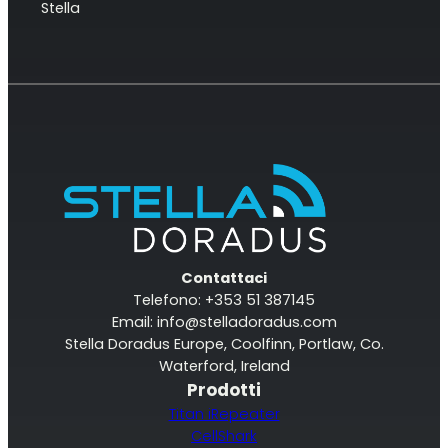
Stella
RouterAmp
Amplificazione del segnale verso il router.
Contattaci
Telefono: +353 51 387145
Email:
info@stelladoradus.com
Stella Doradus Europe, Coolfinn, Portlaw, Co.
Waterford, Ireland
Prodotti
Titan iRepeater
StellaControl
CellShark