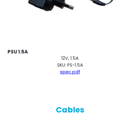
PSU 1.5A
12V, 1.5A
SKU: PS-1.5A
spec.pdf
Cables