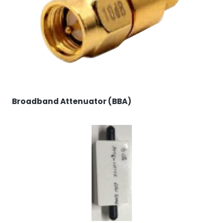
RouterAmp
Amplificazione del segnale verso il router.
Broadband Attenuator (BBA)
StellaControl