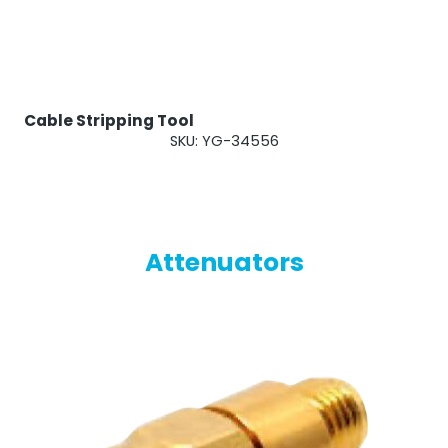
Cable Stripping Tool
SKU: YG-34556
Ripetitore OCTO
Attenuators
Regno Unito e Irlanda. Ripetitore commerciale