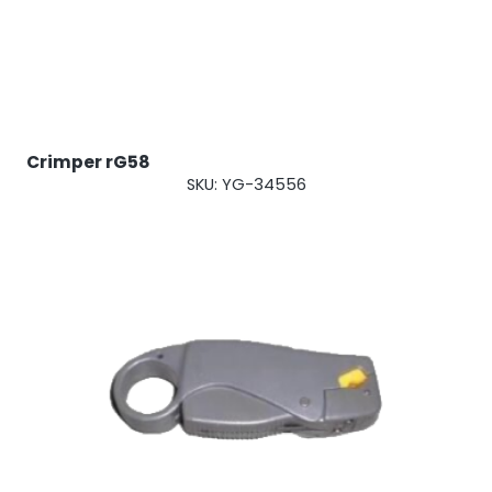
Shark
Analizzatore professionale di segnale
Crimper rG58
SKU: YG-34556
Sentinel
Monitor del rumore del segnale in uplink.