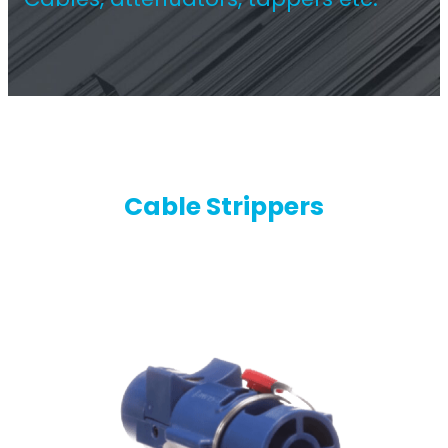
Ripetitore commerciale multioperatore
Cable Strippers
Ripetitore OS6
Operatore singolo. Ripetitore commerciale